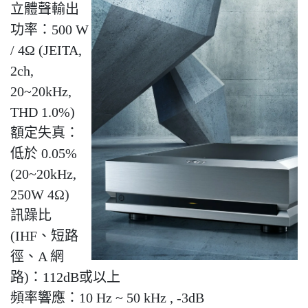
立體聲輸出
功率：500 W
/ 4Ω (JEITA,
2ch,
20~20kHz,
THD 1.0%)
額定失真：
低於 0.05%
(20~20kHz,
250W 4Ω)
訊躁比
(IHF、短路
徑、A 網
路)：112dB或以上
頻率響應：10 Hz ~ 50 kHz , -3dB