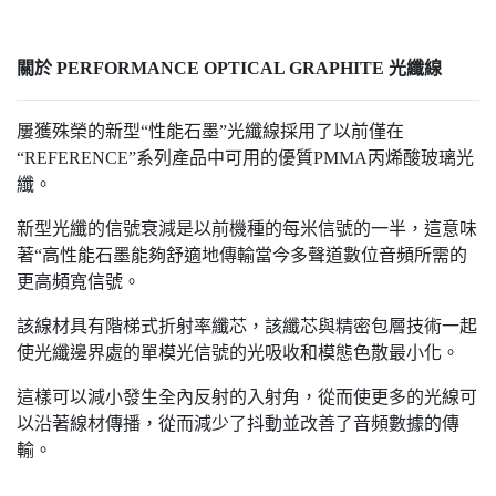
關於 PERFORMANCE OPTICAL GRAPHITE
光纖線
屢獲殊榮的新型“性能石墨”光纖線採用了以前僅在
“REFERENCE”系列產品中可用的優質PMMA丙烯酸玻璃光
纖。
新型光纖的信號衰減是以前機種的每米信號的一半，這意味
著“高性能石墨能夠舒適地傳輸當今多聲道數位音頻所需的
更高頻寬信號。
該線材具有階梯式折射率纖芯，該纖芯與精密包層技術一起
使光纖邊界處的單模光信號的光吸收和模態色散最小化。
這樣可以減小發生全內反射的入射角，從而使更多的光線可
以沿著線材傳播，從而減少了抖動並改善了音頻數據的傳
輸。