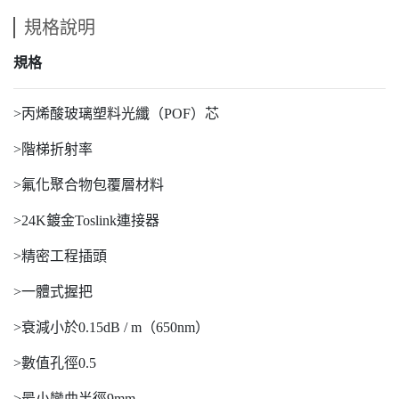
規格說明
規格
>丙烯酸玻璃塑料光纖（POF）芯
>階梯折射率
>氟化聚合物包覆層材料
>24K鍍金Toslink連接器
>精密工程插頭
>一體式握把
>衰減小於0.15dB / m（650nm）
>數值孔徑0.5
>最小彎曲半徑9mm