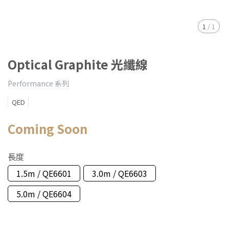
1
/
1
Optical Graphite 光纖線
Performance 系列
QED
Coming Soon
長度
1.5m / QE6601
3.0m / QE6603
5.0m / QE6604