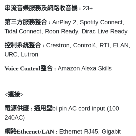
串流音樂服務及網路收音機
:
23+
第三方服務整合
:
AirPlay 2, Spotify Connect,
Tidal Connect, Roon Ready, Dirac Live Ready
控制系統整合
:
Crestron, Control4, RTI, ELAN,
URC, Lutron
Voice Control
整合
:
Amazon Alexa Skills
<
連接
>
電源供應
:
通用型
bi-pin AC cord input (100-
240AC)
網路
Ethernet/LAN :
Ethernet RJ45, Gigabit