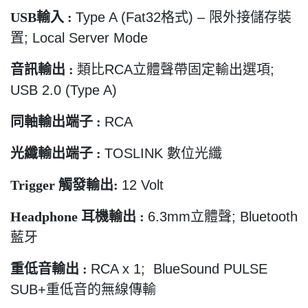
USB
輸入
:
Type A (Fat32
格式
) –
限外接儲存裝
置
; Local Server Mode
音訊輸出
:
類比
RCA
立體聲帶固定輸出選項
;
USB 2.0 (Type A)
同軸輸出端子
:
RCA
光纖輸出端子
:
TOSLINK
數位光纖
Trigger
觸發輸出
:
12 Volt
Headphone
耳機輸出
:
6.3mm
立體聲
; Bluetooth
藍牙
重低音輸出
:
RCA x 1; BlueSound PULSE
SUB+
重低音的無線傳輸