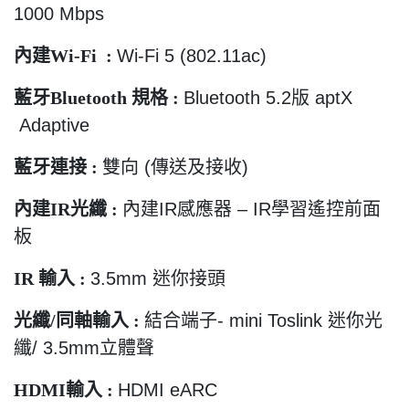
1000 Mbps
內建
Wi-Fi :
Wi-Fi 5 (802.11ac)
藍牙
Bluetooth
規格
:
Bluetooth 5.2
版
aptX
Adaptive
藍牙連接
:
雙向
(
傳送及接收
)
內建
IR
光纖
:
內建
IR
感應器
– IR
學習遙控前面
板
IR
輸入
:
3.5mm
迷你接頭
光纖
/
同軸輸入
:
結合端子
- mini Toslink
迷你光
纖
/ 3.5mm
立體聲
HDMI
輸入
:
HDMI eARC