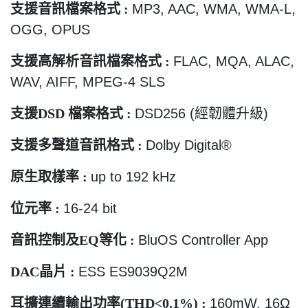
支援音訊檔案格式
:
MP3, AAC, WMA, WMA-L,
OGG, OPUS
支援高解析音訊檔案格式
:
FLAC, MQA, ALAC,
WAV, AIFF, MPEG-4 SLS
支援
DSD
檔案格式
:
DSD256 (
經韌體升級
)
支援多聲道音訊格式
:
Dolby Digital®
原生取樣率
:
up to 192 kHz
位元率
:
16-24 bit
音訊控制及
EQ
等化
:
BluOS Controller App
DAC
晶片
:
ESS ES9039Q2M
耳擴連續輸出功率
(THD<0.1%) :
160mW, 16
Ω