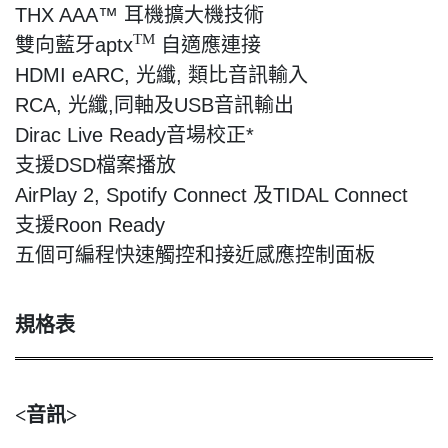
THX AAA™
耳機擴大機技術
TM
雙向藍牙
aptx
自適應連接
HDMI eARC,
光纖
,
類比
音訊輸入
RCA,
光纖
,
同軸及
USB
音訊輸出
Dirac Live Ready
音場校正
*
支援
DSD
檔案播放
AirPlay 2, Spotify Connect
及
TIDAL Connect
支援
Roon Ready
五個可編程快速觸控和接近感應控制面板
規格表
<
音訊
>