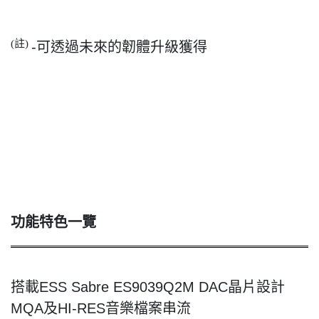
註
(
)
-
可透過未來的韌體升級獲得
功能特色一覽
搭載
ESS Sabre ES9039Q2M DAC
晶片設計
MQA
及
HI-RES
音樂檔案串流