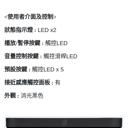
<
使用者介面及控制
>
狀態指示燈
:
LED x2
播放
/
暫停按鍵
:
觸控
LED
音量控制按鍵
:
觸控滑桿
LED
預設按鍵
:
觸控
LED x 5
接近感應觸控面板
:
有
外觀
:
消光黑色