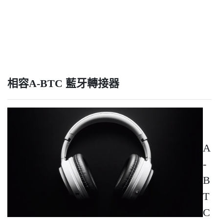
相容A-BTC 藍牙轉接器
A
-
B
T
C