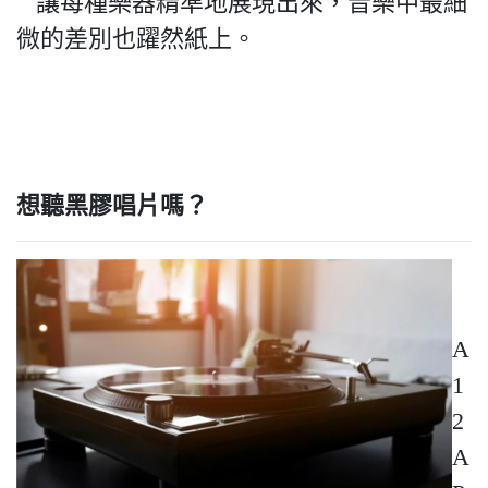
讓每種樂器精準地展現出來，音樂中最細
微的差別也躍然紙上。
想聽黑膠唱片嗎？
A
1
2
A