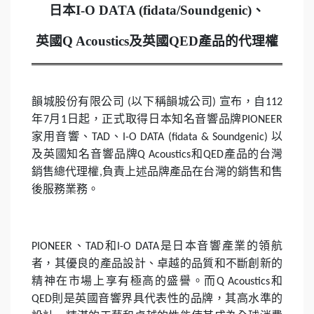
日本
I-O DATA (fidata/Soundgenic)
、
英國
Q Acoustics
及英國
QED
產品的代理權
韻城股份有限公司
以下稱韻城公司
宣布，自
(
)
112
年
月
日起，正式取得日本知名音響品牌
7
1
PIONEER
家用音響、
、
以
TAD
I-O DATA (fidata & Soundgenic)
及英國知名音響品牌
和
產品的台灣
Q Acoustics
QED
銷售總代理權
負責上述品牌產品在台灣的銷售和售
,
後服務業務。
、
和
是日本音響產業的領航
PIONEER
TAD
I-O DATA
者，其優良的產品設計、卓越的品質和不斷創新的
精神在市場上享有極高的盛譽。而
和
Q Acoustics
則是英國音響界具代表性的品牌，其高水準的
QED