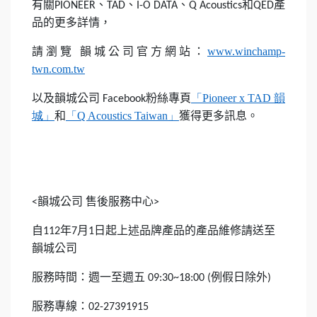
有關
、
、
、
和
產
PIONEER
TAD
I-O DATA
Q Acoustics
QED
品的更多詳情，
請瀏覽
韻城公司官方網站：
www.winchamp-
twn.com.tw
以及韻城公司
粉絲專頁
「
Pioneer x TAD
韻
Facebook
城
」
和
「
Q Acoustics Taiwan
」
獲得更多訊息。
韻城公司
售後服務中心
<
>
自
年
月
日起上述品牌產品的產品維修請送至
112
7
1
韻城公司
服務時間：週一至週五
例假日除外
09:30~18:00 (
)
服務專線：
02-27391915