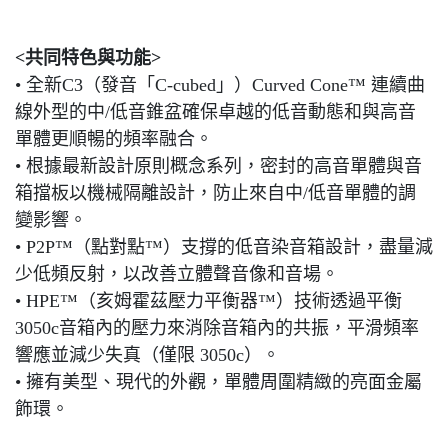
<共同特色與功能>
• 全新C3（發音「C-cubed」）Curved Cone™ 連續曲
線外型的中/低音錐盆確保卓越的低音動態和與高音
單體更順暢的頻率融合。
• 根據最新設計原則概念系列，密封的高音單體與音
箱擋板以機械隔離設計，防止來自中/低音單體的調
變影響。
• P2P™（點對點™）支撐的低音染音箱設計，盡量減
少低頻反射，以改善立體聲音像和音場。
• HPE™（亥姆霍茲壓力平衡器™）技術透過平衡
3050c音箱內的壓力來消除音箱內的共振，平滑頻率
響應並減少失真（僅限 3050c）。
• 擁有美型、現代的外觀，單體周圍精緻的亮面金屬
飾環。