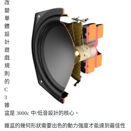
改
變
單
體
設
計
遊
戲
規
則
的
C
3
錐
盆是 3000c 中/低音設計的核心。
錐盆的幾何形狀需要出色的動力強度才能達到最佳性