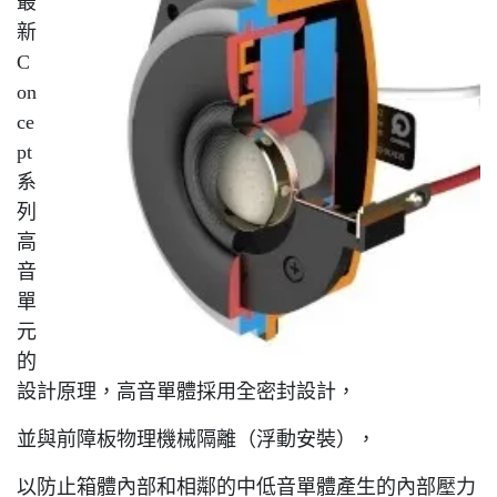
最
新
C
on
ce
pt
系
列
高
音
單
元
的
設計原理，高音單體採用全密封設計，
並與前障板物理機械隔離（浮動安裝），
以防止箱體內部和相鄰的中低音單體產生的內部壓力