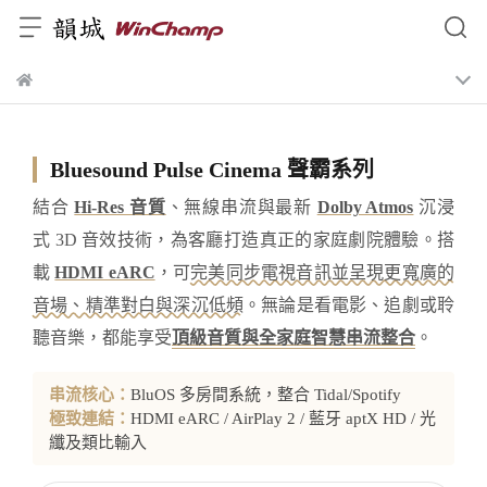
Bluesound Pulse Cinema 聲霸系列
結合
Hi-Res 音質
、無線串流與最新
Dolby Atmos
沉浸
式 3D 音效技術，為客廳打造真正的家庭劇院體驗。搭
載
HDMI eARC
，可
完美同步電視音訊並呈現更寬廣的
音場、精準對白與深沉低頻
。無論是看電影、追劇或聆
聽音樂，都能享受
頂級音質與全家庭智慧串流整合
。
串流核心：
BluOS 多房間系統，整合 Tidal/Spotify
極致連結：
HDMI eARC / AirPlay 2 / 藍牙 aptX HD / 光
纖及類比輸入